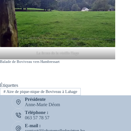
La ferme de la vieille Hage
Balade de Boviveau vers Hambressart
Étiquettes
#
Aire de pique-nique de Boviveau à Lahage
Présidente
Anne-Marie Déom
Téléphone :
063 57 78 57
E-mail :
contact@lafraternelledevirton.be