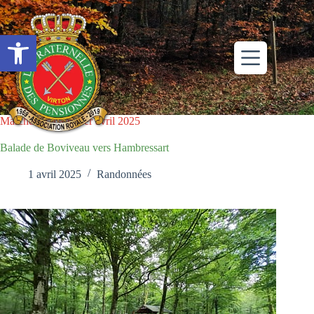
Passer
au
contenu
Ouvrir la barre d’outils
Marche du mardi 1er avril 2025
Balade de Boviveau vers Hambressart
1 avril 2025
Randonnées