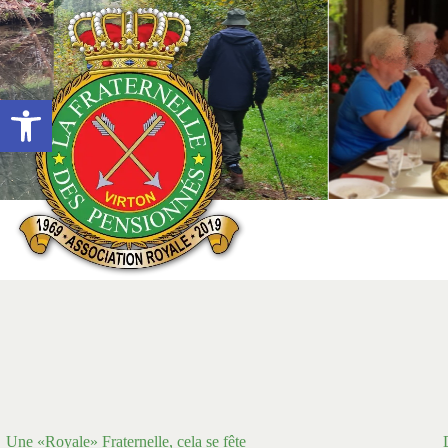
Passer
au
contenu
Ouvrir la barre d’outils
Une «Royale» Fraternelle, cela se fête