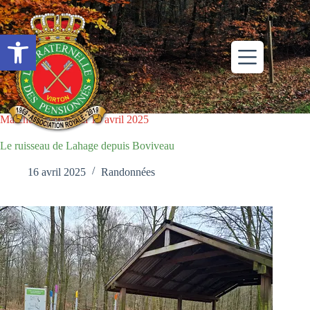
Passer
au
contenu
Ouvrir la barre d’outils
Marche du mercredi 16 avril 2025
Le ruisseau de Lahage depuis Boviveau
16 avril 2025
Randonnées