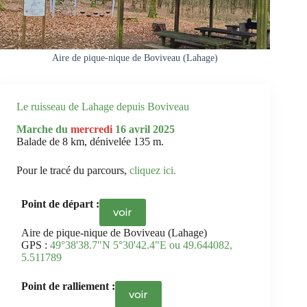
Aire de pique-nique de Boviveau (Lahage)
Le ruisseau de Lahage depuis Boviveau
Marche du
mercredi
16
avril 2025
Balade de 8 km, dénivelée 135 m.
Pour le tracé du parcours,
cliquez ici
.
Point de départ :
voir
Aire de pique-nique de Boviveau (Lahage)
GPS :
49°38'38.7"N 5°30'42.4"E ou 49.644082,
5.511789
Point de ralliement :
voir