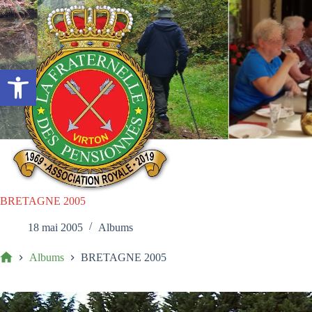
Passer
au
contenu
Ouvrir la barre d’outils
BRETAGNE 2005
18 mai 2005
Albums
Albums
BRETAGNE 2005
Accueil