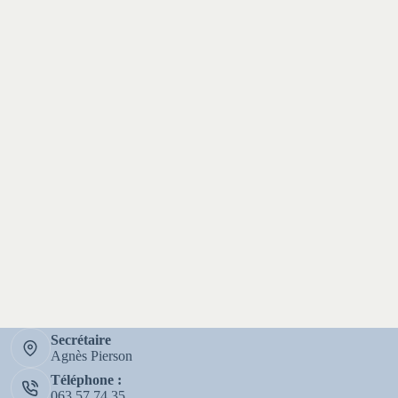
Secrétaire
Agnès Pierson
Téléphone :
063 57 74 35